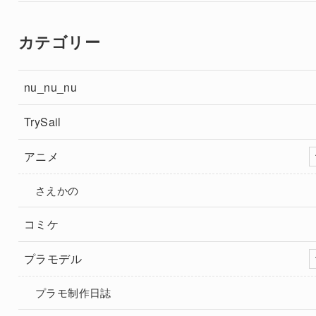
カテゴリー
nu_nu_nu
TrySail
アニメ
さえかの
コミケ
プラモデル
プラモ制作日誌