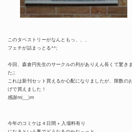
このタペストリーがなんともっ、、、
フェチが詰まっとる^^;
今回、森倉円先生のサークルの列がありえん長くて驚き
た;;
これは新刊セット買えるか心配になりましたが、限数の
げで買えました！
感謝m(__)m
今年のコミケは４日間 + 入場料有り
になるという事でどうなるのかな～っと