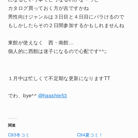
カタログ買っておく方が吉ですかね
男性向けジャンルは３日目と４日目にバラけるので
もしかしたらその２日間参加するかもしれませんね
東館が使えなく 西・南館…
個人的に西館は迷子になるので心配です^^;;
１月中は忙しくて不定期な更新になりますTT
でわ、bye^^
@hasshie53
関連
C93冬コミ
C94夏コミ！