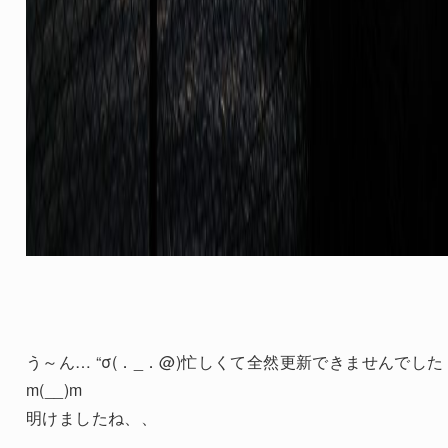
う～ん… “σ(．_．@)忙しくて全然更新できませんでした
m(__)m
明けましたね、、